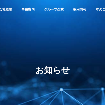
会社概要
事業案内
グループ企業
採用情報
本の
 PROFILE
GREETING
ご挨拶
お知らせ
SDGsへの取り組み
持続可能な社会のために
E
SOLUTION
HEALTH
ブ事業
ソリューション事業
ヘルスケア