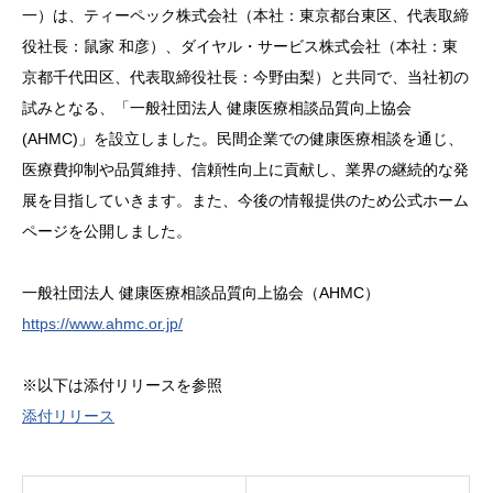
⼀）は、ティーペック株式会社（本社：東京都台東区、代表取締
役社⻑：⿏家 和彦）、ダイヤル・サービス株式会社（本社：東
京都千代⽥区、代表取締役社⻑：今野由梨）と共同で、当社初の
試みとなる、「⼀般社団法⼈ 健康医療相談品質向上協会
(AHMC)」を設⽴しました。⺠間企業での健康医療相談を通じ、
医療費抑制や品質維持、信頼性向上に貢献し、業界の継続的な発
展を目指していきます。また、今後の情報提供のため公式ホーム
ページを公開しました。
⼀般社団法⼈ 健康医療相談品質向上協会（AHMC）
https://www.ahmc.or.jp/
※以下は添付リリースを参照
添付リリース