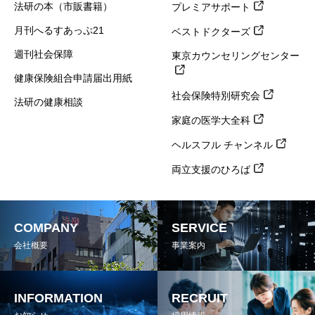
法研の本（市販書籍）
プレミアサポート
月刊へるすあっぷ21
ベストドクターズ
週刊社会保障
東京カウンセリングセンター
健康保険組合申請届出用紙
社会保険特別研究会
法研の健康相談
家庭の医学大全科
ヘルスフル チャンネル
両立支援のひろば
COMPANY
SERVICE
会社概要
事業案内
INFORMATION
RECRUIT