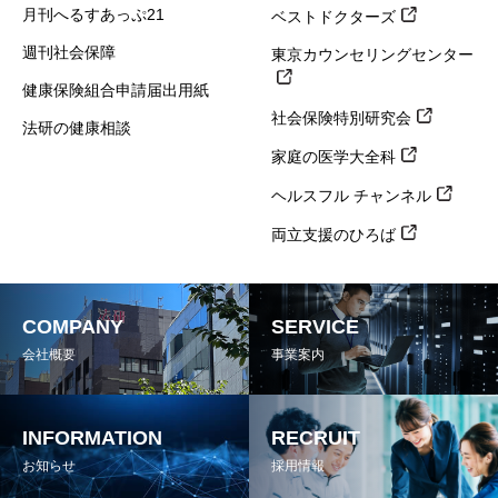
月刊へるすあっぷ21
ベストドクターズ
週刊社会保障
東京カウンセリングセンター
健康保険組合申請届出用紙
社会保険特別研究会
法研の健康相談
家庭の医学大全科
ヘルスフル チャンネル
両立支援のひろば
COMPANY
SERVICE
会社概要
事業案内
INFORMATION
RECRUIT
お知らせ
採用情報