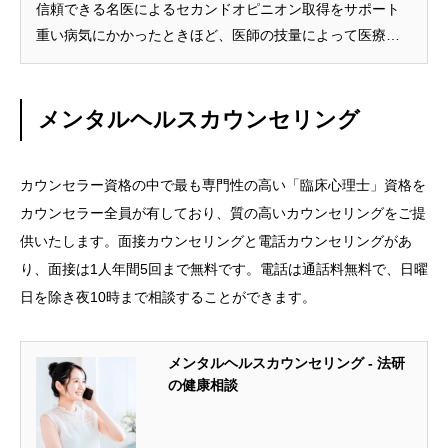
信頼できる名医によるセカンドオピニオン取得をサポート
重い病気にかかったときほど、医師の技量によって医療ミ
スのリスクや、入院日数、医療費、生存率に差がでるた
め、信頼できる医師を選ぶことが重要となります。 ベスト
ドクターズ […]
メンタルヘルスカウンセリング
カウンセラー資格の中で最も専門性の高い「臨床心理士」資格を
カウンセラー全員が有しており、質の高いカウンセリングをご提
供いたします。面接カウンセリングと電話カウンセリングがあ
り、面接は1人年間5回まで無料です。電話は通話料無料で、日曜
日を除き夜10時まで相談することができます。
メンタルヘルスカウンセリング - 法研
の健康相談