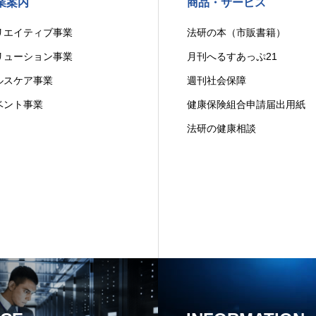
業案内
商品・サービス
リエイティブ事業
法研の本（市販書籍）
リューション事業
月刊へるすあっぷ21
ルスケア事業
週刊社会保障
ベント事業
健康保険組合申請届出用紙
法研の健康相談