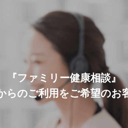
 PROFILE
GREETING
ご挨拶
『ファミリー健康相談』
からのご利用をご希望のお
SDGsへの取り組み
持続可能な社会のために
E
SOLUTION
HEALTH
ブ事業
ソリューション事業
ヘルスケア