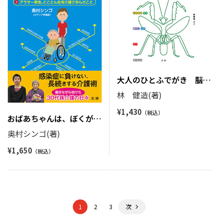
大人のひとふでがき 脳ト
レあそび
林 健造(著)
¥
1,430
おばあちゃんは、ぼくが介
護します。
奥村シンゴ(著)
¥
1,650
1
2
3
次