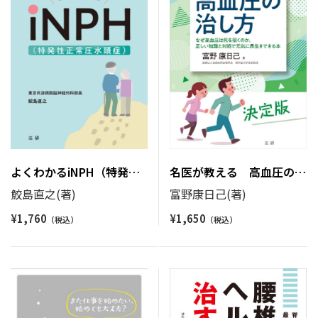
名医が教える 高血圧の治
よくわかるiNPH（特発性
し方
正常圧水頭症）
富野康日己(著)
鮫島直之(著)
¥
1,650
¥
1,760