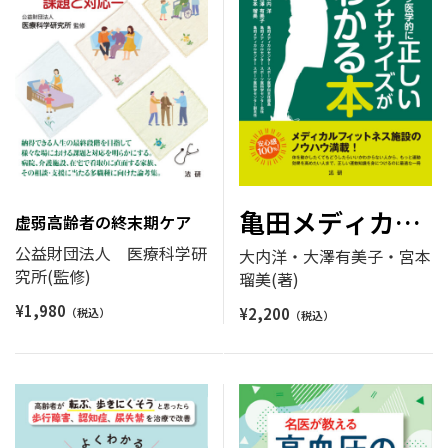
亀田メディカル
虚弱高齢者の終末期ケア
センターが実践
公益財団法人 医療科学研
大内洋・大澤有美子・宮本
究所(監修)
している
瑠美(著)
¥
1,980
¥
2,200
スポーツ医学的に正しいエ
クササイズがわかる本