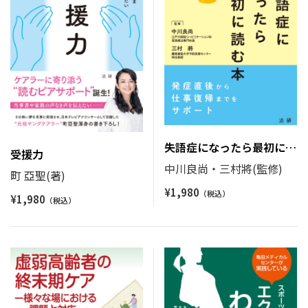
失語症になったら最初に読
受援力
む本
中川良尚・三村將(監修)
町 亞聖(著)
¥
1,980
¥
1,980