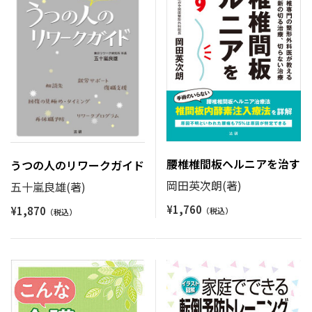
腰椎椎間板ヘルニアを治す
うつの人のリワークガイド
岡田英次朗(著)
五十嵐良雄(著)
¥
1,760
¥
1,870