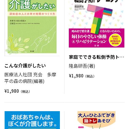
家庭でできる転倒予防トレ
ーニング
こんな介護がしたい
隆島研吾(著)
医療法人社団 充会 多摩
¥
1,980
平の森の病院(編著)
¥
1,980