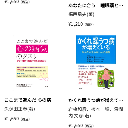
¥
1,650
あなたに合う 睡眠薬と精
神安定剤
福西勇夫(著)
¥
1,210
ここまで進んだ 心の病気
かくれ躁うつ病が増えてい
のクスリ
る
久保田正春(著)
岩橋和彦、榎本 稔、深間
内 文彦(著)
¥
1,650
¥
1,650