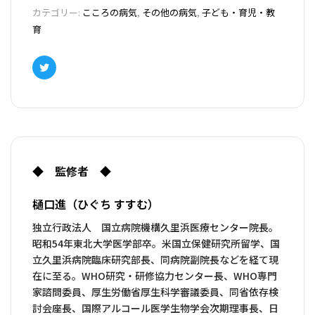
カテゴリー:
こころの病気
,
その他の病気
,
子ども・育児・教
育
Twitter
◆ 監修者 ◆
樋口進（ひぐち すすむ）
独立行政法人 国立病院機構久里浜医療センター院長。
昭和54年東北大学医学部卒。米国立保健研究所留学、国
立久里浜病院臨床研究部長、同病院副院長などを経て現
在に至る。WHO研究・研修協力センター長、WHO専門
家諮問委員、厚生労働省厚生科学審議委員、同省依存検
討会座長、国際アルコール医学生物学会次期理事長、日