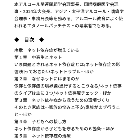
本アルコール関連問題学会理事長、国際嗜癖医学会理
事・2014年大会長、アジア・太平洋アルコール・嗜癖学
会理事・事務局長等を務める。アルコール教育によく使
われるエタノールパッチテストの考案者でもある。
◆ 目次 ◆
序章 ネット依存症が増えている
第１章 中高生とネット
いま問題とされるネット依存症とは/ネット依存症の影
響/知っておきたいネットトラブル…ほか
第２章 なぜネットにはまるのか
依存と依存症の境界線/進行するとこうなる/ネット依存
のタイプは主に３つ/ネット依存度チェック…ほか
第３章 ネット依存症から救うための環境づくり
そのとき家族は…家族の悩みと不安/家族がまず行うこ
と…ほか
第４章 子どもへの接し方
ネット依存症から子どもを守るための６箇条…ほか
第５章 ネット依存症の治療