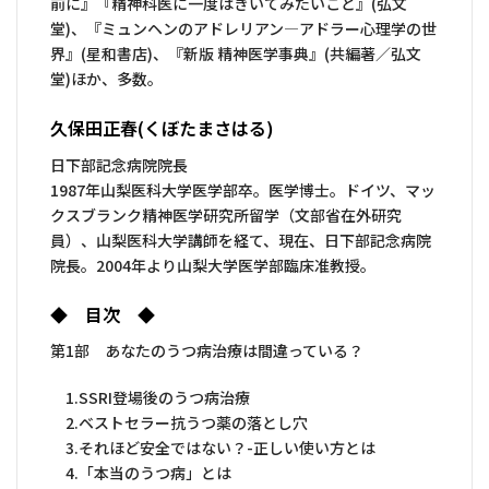
前に』『精神科医に一度はきいてみたいこと』(弘文
堂)、『ミュンヘンのアドレリアン―アドラー心理学の世
界』(星和書店)、『新版 精神医学事典』(共編著／弘文
堂)ほか、多数。
久保田正春(くぼたまさはる)
日下部記念病院院長
1987年山梨医科大学医学部卒。医学博士。ドイツ、マッ
クスブランク精神医学研究所留学（文部省在外研究
員）、山梨医科大学講師を経て、現在、日下部記念病院
院長。2004年より山梨大学医学部臨床准教授。
◆ 目次 ◆
第1部 あなたのうつ病治療は間違っている？
1.SSRI登場後のうつ病治療
2.ベストセラー抗うつ薬の落とし穴
3.それほど安全ではない？-正しい使い方とは
4.「本当のうつ病」とは