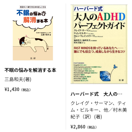
不眠の悩みを解消する本
三島和夫(著)
¥
1,430
ハーバード式 大人の
ADHDパーフェクトガイド
クレイグ・サーマン、ティ
ム・ビルキー、他／村木美
紀子（訳）(著)
¥
2,860