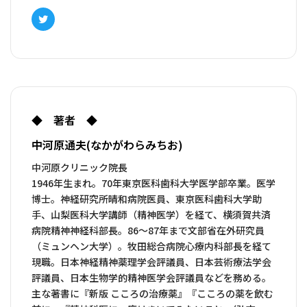
Twitter
◆ 著者 ◆
中河原通夫(なかがわらみちお)
中河原クリニック院長
1946年生まれ。70年東京医科歯科大学医学部卒業。医学
博士。神経研究所晴和病院医員、東京医科歯科大学助
手、山梨医科大学講師（精神医学）を経て、横須賀共済
病院精神神経科部長。86～87年まで文部省在外研究員
（ミュンヘン大学）。牧田総合病院心療内科部長を経て
現職。日本神経精神薬理学会評議員、日本芸術療法学会
評議員、日本生物学的精神医学会評議員などを務める。
主な著書に『新版 こころの治療薬』『こころの薬を飲む