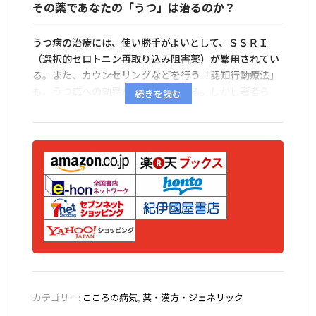
その薬であなたの「うつ」は治るのか？
うつ病の治療には、使い勝手がよいとして、ＳＳＲＩ
（選択的セロトニン再取り込み阻害薬）が繁用されてい
る。また、カウンセリングなどを行う「認知行動療法」
も、うつ病への効果が期待されている。しかし著者ら
は、「抑うつ気分＋興味・喜びの低下＝「うつ病」＝Ｓ
ＳＲＩ＋認知行動療法」という画一的な図式には問題点
も多いと指摘する。
本書は、診断での問題点、治る場合・治りづらい場合、
抗うつ薬の効果への疑問、間違いやすい別の病気、薬以
外の治療法の実績など、単純ではないその実像をベテラ
ン精神科医が書き下ろした、「本当のうつ病」がわかる
本である。
カテゴリー:
こころの病気
,
薬・漢方・ジェネリック