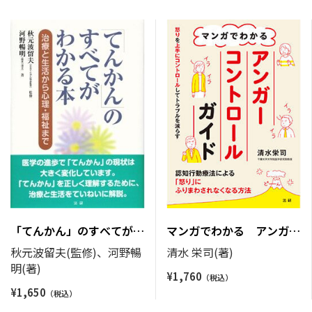
「てんかん」のすべてがわ
マンガでわかる アンガー
かる本
コントロールガイド
秋元波留夫(監修)、河野暢
清水 栄司(著)
明(著)
¥
1,760
¥
1,650