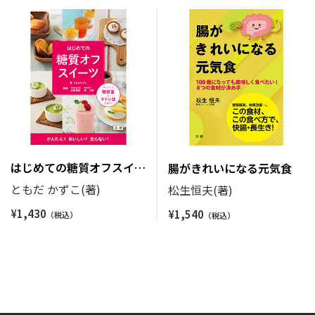
はじめての糖質オフスイー
腸がきれいになる元気食
ツ
ともだ かずこ(著)
松生恒夫(著)
¥
1,430
¥
1,540