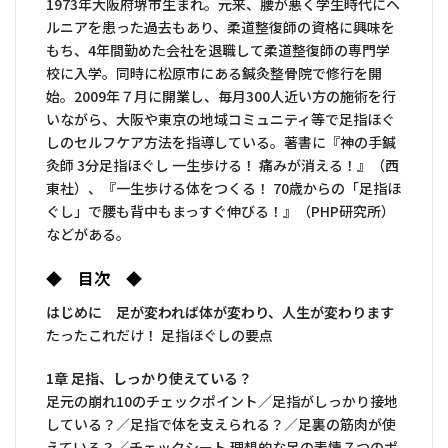
1973年大阪府堺市生まれ。元来、腰が悪く学生時代にヘ
ルニアを患った過去もあり、柔道整復師の資格に興味を
もち、4年間勤めた会社を退職して柔道整復師の専門学
校に入学。同時に松原市にある鍼灸整骨院で修行を開
始。2009年７月に開業し、毎月300人近い方の施術を行
いながら、大阪や東京の地域コミュニティ等で足指ほぐ
しのセルフケア方法を指導している。著書に『神の手鍼
灸師 3分足指ほぐし 一生歩ける！ 痛みが消える！』（西
東社）、『一生歩ける体をつくる！ 70歳からの「足指ほ
ぐし」で腰も背中もまっすぐ伸びる！』（PHP研究所）
などがある。
◆ 目次 ◆
はじめに 足が変われば体が変わり、人生が変わります
たったこれだけ！ 足指ほぐしの要点
1章 足指、しっかり使えている？
足元の崩れ10のチェックポイント／足指がしっかり接地
している？／足指で体を支えられる？／足裏の筋肉が使
えている？／チェックシート 理想的な足の表情７つのポ