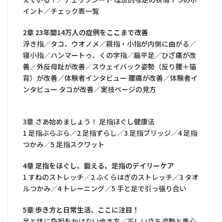
イント／チェック表一覧
2章 23年間14万人の症例をここまで改善
浮き指／タコ、ウオノメ／親指・小指が内側に曲がる／
寝小指／ハンマートゥ、くの字指／扁平足／ひざ痛が改
善／外反母趾が改善／スウェイバック姿勢（反り腰＋猫
背）が改善／体験者インタビュー 腰痛が改善／体験者イ
ンタビュー タコが改善／実技ページの見方
3章 さあ始めましょう！ 足指ほぐし健康法
1 足指ぶらぶら／2 足指ずらし／3 足指ブリッジ／4 足指
つかみ／5 足指スクワット
4章 足指をほぐし、鍛える、足指のデイリーケア
1 すねのストレッチ／2 ふくらはぎのストレッチ／3 タオ
ルつかみ／4 トレーニング／5 手と足で引っ張り合い
5章 歩き方と日常生活、ここに注目！
足と体に負担をかけない歩き方／正しい立ち姿勢と重心