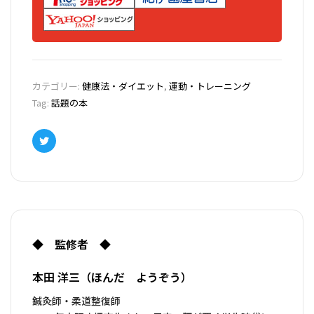
1日3分、『足指ほぐし』の習慣でいきいきとした毎日
を！
基本の足指ほぐしは足指ぶらぶら、足指ずらし、足指ブ
カテゴリー:
健康法・ダイエット
,
運動・トレーニング
リッジ、足指つかみ、足指スクワットの5種類。そして
Tag:
話題の本
足指のデイリーケア法、歩き方と日常生活の注意点な
ど、具体的な方法を豊富に紹介しました。足指ほぐし健
康法は1日3分の習慣で足が変わり、体が変わり、人生が
Twitter
変わる画期的な方法です。健康な体で長生きするには
日々のセルフケアが特に大切。一緒に足指ほぐしを始め
ませんか？
■本書の特徴■
◆ 監修者 ◆
●足指の状態がよくわかるチェック法
●高齢の読者でも取り組める安心・安全な内容
本田 洋三（ほんだ ようぞう）
●直感的にわかる大きな文字と写真
●Ｗeｂ動画で動きの理解度アップ
鍼灸師・柔道整復師