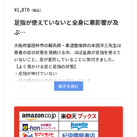
¥
1,870
足指が使えていないと全身に悪影響が及
ぶ…
大阪府富田林市の鍼灸師・柔道整復師の本田洋三先生は
患者の足の状態を見続ける中、ほぼ全員が足指を使えて
いないこと、足が変形していることに気付きました。
【よく見かける足と足指の状態】
・足指が伸びていない
・足の親指が小指のほうへ曲がっている
・足裏にタコがある
・足指がくっついている
・足先の冷えやむくみがある
足は全身を支える重要な土台で全身の健康と深く連動し
ています。足の問題により重心のバランスが崩れると、
腰痛やひざ痛、肩こりや頭痛など全身に悪影響が及びま
すが、『足指ほぐし健康法』で足指をほぐすと重心の偏
りが正され、次第に不調が改善していきます。