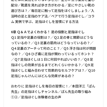
配分／靴底を見れば歩き方がわかる／足にやさしい靴の
選び方は？／毎日足に触って足指をほぐしましょう／入
浴時の足と足指のケア法／ペアで行う足指ほぐし／コラ
ム 実例で学ぶ、足指ほぐしを習慣にする方法
6章 Ｑ＆Ａでよくわかる！ 足の役割と足指ほぐし
Ｑ1 足指や足裏の役割は？／Ｑ2 足の骨と関節はどうな
っているの？／Ｑ3 足裏の筋肉はどうなっているの？／
Ｑ4 足裏のアーチって何のこと？／Ｑ5 浮き指は何が問題
なの？ ／Ｑ6 ひざ痛に足指が関わっているってホント？
／Ｑ7 足指ほぐしは１日に何回やればいいの？／Ｑ8 足
指ほぐしの効果が出るまでどれくらいかかる？／Ｑ9 足
指ほぐしと組み合わせて効果的なセルフケアは？／Ｑ10
足指じゃんけんにはどんな効果があるの？
おわりに 足指ほぐしを毎日の習慣に！／本田洋三「ぽん
先生」の足指ほぐしチャンネル／ぽん先生の取り組み
①②／足指ほぐし体験者の生の声