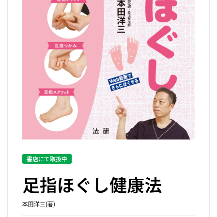
書店にて取扱中
足指ほぐし健康法
本田洋三(著)