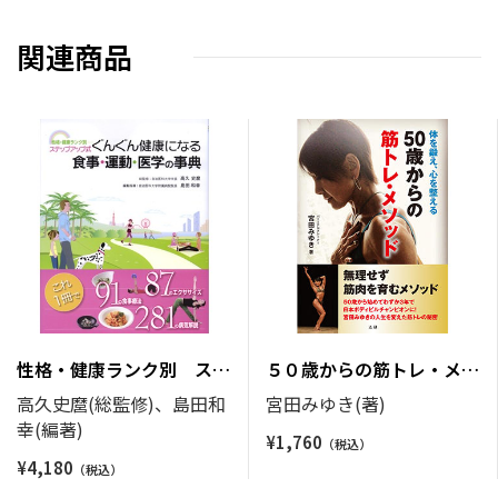
関連商品
性格・健康ランク別 ステ
５０歳からの筋トレ・メソ
ップアップ式 ぐんぐん健
ッド
高久史麿(総監修)、島田和
宮田みゆき(著)
康になる食事・運動・医学
幸(編著)
¥
1,760
の事典
¥
4,180