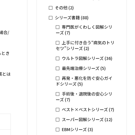
その他
(2)
シリーズ書籍
(88)
専門医がくわしく図解シリ
場合/
ーズ
(7)
上手に付き合う“病気のトリ
セツ”シリーズ
(2)
るとき
ウルトラ図解シリーズ
(36)
最先端治療シリーズ
(5)
薬とは
再発・悪化を防ぐ安心ガイ
ドシリーズ
(5)
手術後・退院後の安心シリ
ーズ
(7)
ベスト×ベストシリーズ
(7)
スーパー図解シリーズ
(12)
EBMシリーズ
(3)