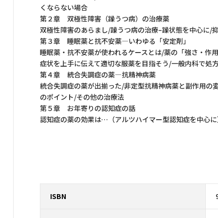
くならない場合
第２章 双極性障害（躁うつ病）の治療薬
双極性障害のあらまし/躁うつ病の治療–躁状態を中心に/
第３章 睡眠薬と抗不安薬―いわゆる「安定剤」
睡眠薬・抗不安薬が使われるケースとは/薬の「強さ・作用
症状を上手に伝えて適切な服薬を目指そう/一般内科で処
第４章 統合失調症の薬―抗精神病薬
統合失調症の薬が出揃った/非定型抗精神病薬と副作用の変
のポイント/その他の治療法
第５章 お年寄りの認知症の話
認知症の薬の効果は…（アルツハイマー型認知症を中心に）
ISBN