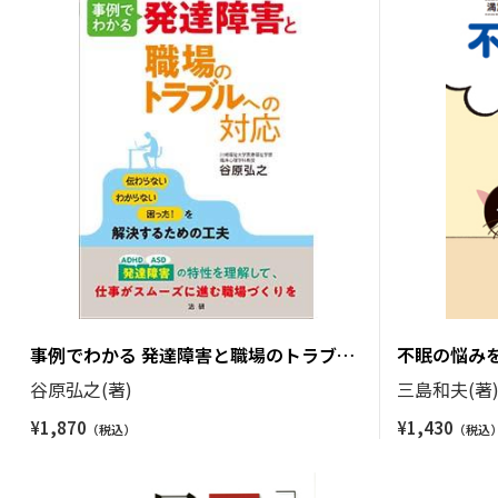
事例でわかる 発達障害と職場のトラブル
不眠の悩み
への対応
谷原弘之(著)
三島和夫(著
¥
1,870
¥
1,430