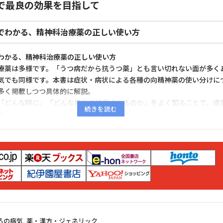
で最良の効果を目指して
でわかる、精神科治療薬の正しい使い方
わかる、精神科治療薬の正しい使い方
療薬は多様です。「うつ病だから抗うつ薬」とも言い切れない面が多く
気でも同様です。本書は症状・病状による各種の向精神薬の使い分けに
多く掲載しつつ具体的に解説。
「どんな時に」「どんな目的で処方されるのか」をよく知ることで、病
す。
と避けたい多剤併用もわかり、なるべく少ない薬を有効に用いて最良の
さん向けガイドブックです。
ろの病気
,
薬・漢方・ジェネリック