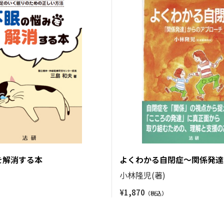
を解消する本
よくわかる自閉症～関係発達
ローチ～
)
小林隆児(著)
¥
1,870