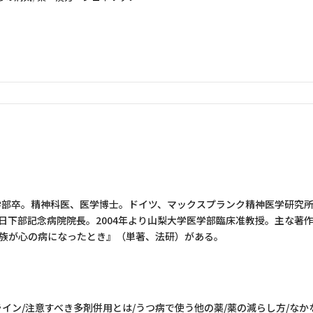
医学部卒。精神科医、医学博士。ドイツ、マックスプランク精神医学研究
日下部記念病院院長。2004年より山梨大学医学部臨床准教授。主な著
族が心の病になったとき』（単著、法研）がある。
イン/注意すべき多剤併用とは/うつ病で使う他の薬/薬の減らし方/なか