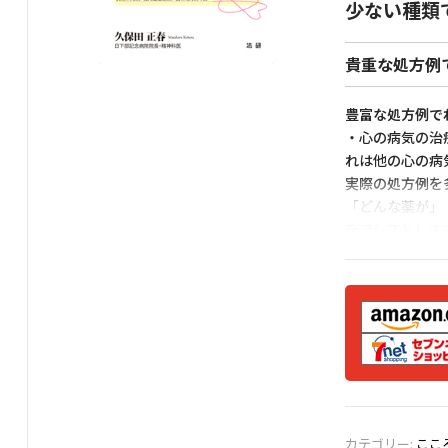
少ない種類
貴重な処方例
豊富な処方例で
・心の病気の治
れは他の心の病
実際の処方例を
「どんな薬が」
をアシストしま
安全な多剤併用
るための、患者
カテゴリー:
ここ