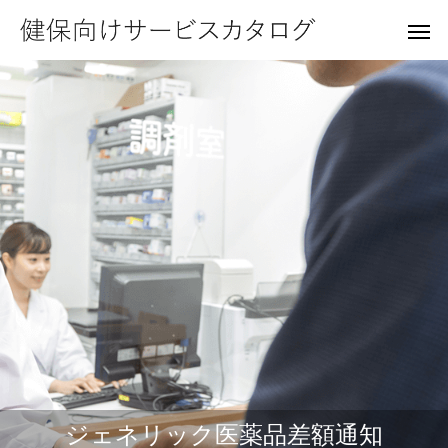
広報誌・ホームページ
医療費適正化
ハイリスクアプローチ
特定健診・特定保健指導
健康図書・小冊子
受
ジェネリック医薬品差額通知
Reduce Medical Costs
Public Relations Magazine
High Risk Approach
Special Checkup
Booklet
M