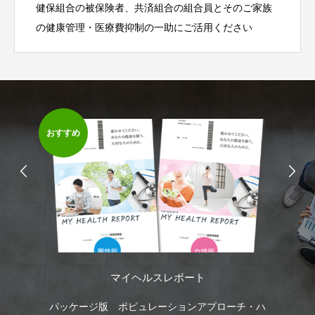
健保組合の被保険者、共済組合の組合員とそのご家族
の健康管理・医療費抑制の一助にご活用ください
おすすめ
マイヘルスレポート
して
パッケージ版 ポピュレーションアプローチ・ハ
健