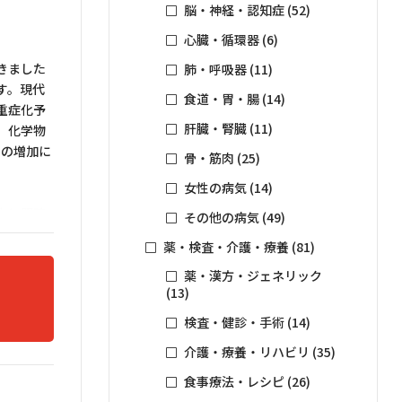
脳・神経・認知症
(52)
心臓・循環器
(6)
きました
肺・呼吸器
(11)
す。現代
食道・胃・腸
(14)
重症化予
肝臓・腎臓
(11)
、化学物
クの増加に
骨・筋肉
(25)
女性の病気
(14)
上に明確
その他の病気
(49)
スメント
薬・検査・介護・療養
(81)
もに、具
業看護学
薬・漢方・ジェネリック
(13)
機会とな
検査・健診・手術
(14)
介護・療養・リハビリ
(35)
食事療法・レシピ
(26)