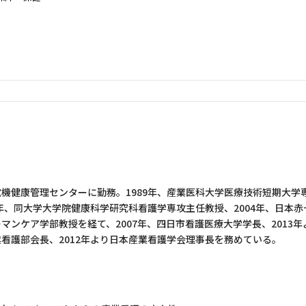
いるアセスメントシートのファイル（エクセル形式）をダウンロードで
縮ファイルでダウンロードされますので、適宜解凍してご利用ください
のアセスメントシート
／組織のアセスメントシート
電機健康管理センターに勤務。1989年、産業医科大学医療技術短期大学
9年、同大学大学院健康科学研究科看護学専攻主任教授、2004年、日本赤
マンケア学部教授を経て、2007年、四日市看護医療大学学長、2013年
業看護部会長、2012年より日本産業看護学会理事長を務めている。