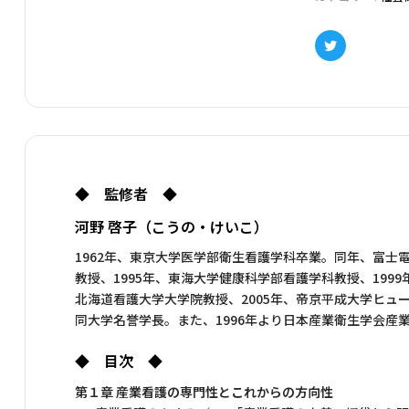
本書で紹介して
※データは、圧
Twitter
≫
付録_個人
≫
付録_集団
◆ 監修者 ◆
河野 啓子（こうの・けいこ）
1962年、東京大学医学部衛生看護学科卒業。同年、富士
教授、1995年、東海大学健康科学部看護学科教授、199
北海道看護大学大学院教授、2005年、帝京平成大学ヒュー
同大学名誉学長。また、1996年より日本産業衛生学会産
◆ 目次 ◆
第１章 産業看護の専門性とこれからの方向性