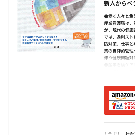
新人からベ
●働く人々と集
産業看護職は、
が、現代の健康
では、過剰スト
防対策、仕事と
質の自律的管理
伴う健康問題対
●産業看護ケア
本書では、「産
に示されており
項目を見直して
体的な事例も現
における看護過
ることを願って
ダウンロー
カテゴリー:
社会