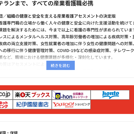
テランまで、すべての産業看護職必携
団／組織の健康と安全を支える産業看護アセスメントの決定版
看護専門職の立場から働く人々の健康と安全に向けた支援活動を続けて
課題を解決するためには、今まで以上に看護の専門性が求められていま
レスによるメンタルヘルス対策、高年齢労働者の増加による疾病対策・
疾病の両立支援対策、女性就業者の増加に伴う女性の健康問題への対策
への移行に伴う健康管理対策、COVID-19などの感染症対策、テレワー
策など、職場における健康課題が多様化・深刻化しています。
の質はアセスメントによって決まる
業看護」の最新の定義に基づき（産業看護の専門性・独自性が今まで以
、産業看護学の学問構築にとって強力な方向性を示しています）、アセ
時代を反映した個人および集団／組織のアセスメントツールを示すとと
代の健康課題に関するものに厳選しています。本書が、学問としての産
程の第１ステップであるアセスメントの重要性について、改めて考える
います。
ド
保障・保健