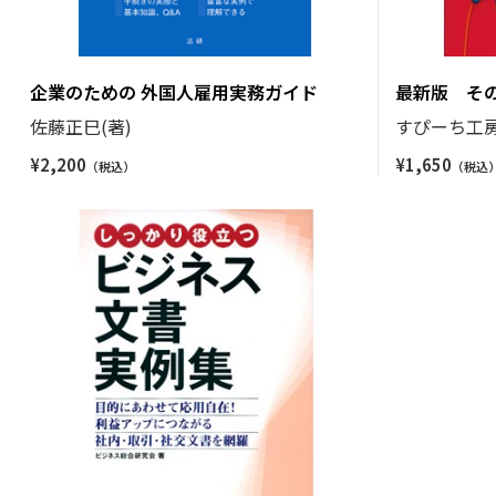
企業のための 外国人雇用実務ガイド
最新版 そ
ピーチ
佐藤正巳(著)
すぴーち工房
¥
2,200
¥
1,650