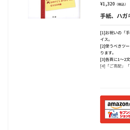
¥
1,320
手紙、ハガ
[1]お祝いの
イス。
[2]使うべき
ります。
[3]各頁に1
[4]「ご高配