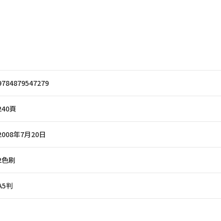
9784879547279
240頁
2008年7月20日
2色刷
A5判