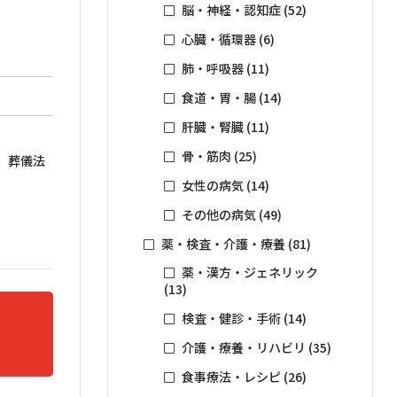
脳・神経・認知症
(52)
心臓・循環器
(6)
肺・呼吸器
(11)
食道・胃・腸
(14)
肝臓・腎臓
(11)
骨・筋肉
(25)
、葬儀法
女性の病気
(14)
その他の病気
(49)
薬・検査・介護・療養
(81)
がひと目
薬・漢方・ジェネリック
に」など
(13)
検査・健診・手術
(14)
りませ
介護・療養・リハビリ
(35)
処法をア
食事療法・レシピ
(26)