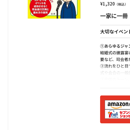
¥
1,320
一家に一冊
大切なイベン
①あらゆるジャ
結婚式の披露宴
要など、司会者
②流れをひと目
式や会合の一般
③全体のトーン
司会で最も大切
でわかるように
と表示します。
④思わぬトラブ
応用篇です。司
ん。あいさつの
ドリブマークで