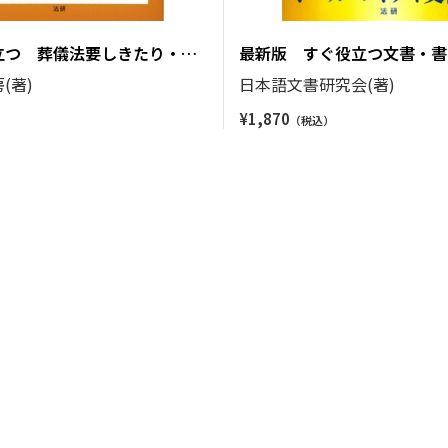
立つ 葬儀法要しきたり・あ
最新版 すぐ役立つ文書・書
紙
(著)
日本語文書研究会(著)
¥
1,870