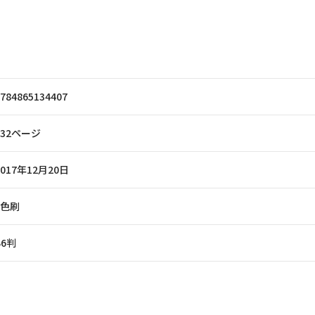
784865134407
232ページ
2017年12月20日
2色刷
B6判