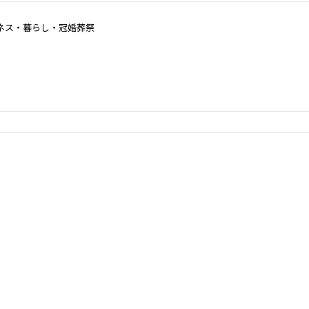
注視し旧版の内容を精査、リニューアル改訂しました。
ネス・暮らし・冠婚葬祭