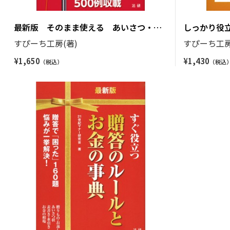
最新版 そのまま使える あいさつ・ス
しっかり役
ピーチ
いさつ・手
すぴーち工房(著)
すぴーち工房
¥
1,650
¥
1,430