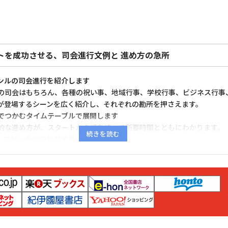
トを成功させる、司会進行文例と 進め方の急所
ンルの司会進行を紹介します
の司会はもちろん、各種の祝い事、地域行事、学校行事、ビジネス行事
が登場するシーンを広く紹介し、それぞれの勘所を押さえます。
でつかむタイムテーブルで展開します
的な進め方が、スタートから順を追って所要時間とともにわかります。
、スピーチののりがすぐにわかります
なことは、場の雰囲気にあった進行をすることです。この全体のトーン
、タイトルまわりに「明るく」「てきぱき」「なごやかに」「おごそか
トークの例文は、いまどきの表現も考慮して展開します。
ルに対処する「アドリブマーク」
会の成否は、気転の利いた判断やトークで決まるといっても過言ではあ
人が遅れたとき、酔ったとき、アガッて忘れたときなど、さまざまな対
紹介します。