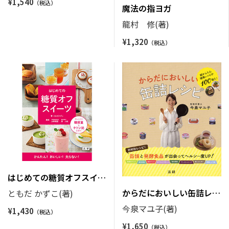
¥
1,540
魔法の指ヨガ
龍村 修(著)
¥
1,320
はじめての糖質オフスイー
ツ
からだにおいしい缶詰レシ
ともだ かずこ(著)
ピ
今泉マユ子(著)
¥
1,430
¥
1,650