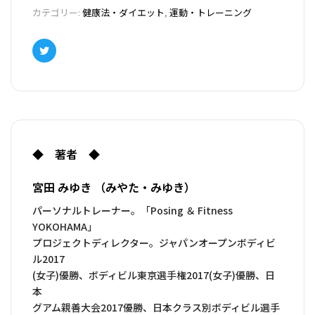
「食事の取り方」「睡眠の取り方」「体重コントロール
カテゴリー:
健康法・ダイエット
,
運動・トレーニング
の仕方」「長続きするダイエット」など日常生活で著者
が心がけている健康法。
Twitter
◆ 著者 ◆
宮田 みゆき （みやた・みゆき）
パーソナルトレーナー。「Posing ＆ Fitness
YOKOHAMA」
プロジェクトディレクター。ジャパンオープンボディビ
ル2017
(女子)優勝、ボディビル東京選手権2017(女子)優勝、日
本
グアム親善大会2017優勝、日本クラス別ボディビル選手