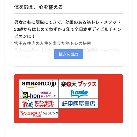
体を鍛え、心を整える
男女ともに簡単にできて、効果のある筋トレ・メソッド
50歳からはじめてわずか３年で全日本ボディビルチャン
ピオンに！
宮田みゆきの人生を変えた筋トレの秘密
①自分の夢を叶えたボディビルダーの体験をベースにし
た実用書
著者の経験をベースに、５０歳からの筋トレの効果を解
説。
②トレーナーならではの経験値による的確なアドバイス
著者が任されているスポーツジムの経験の中で、中高年
者は何を求めて運動するのか、現場のニーズを的確に把
握し、応える情報を提供。
③筋トレは、健康編・美容編に分けて目的別に紹介
「腰痛を改善する運動」「ひざ痛を改善する運動」「歩
行がラクになる運動」「姿勢をよくする運動」など目的
別に筋トレを紹介。
④日常生活での健康づくりのアドバイスも