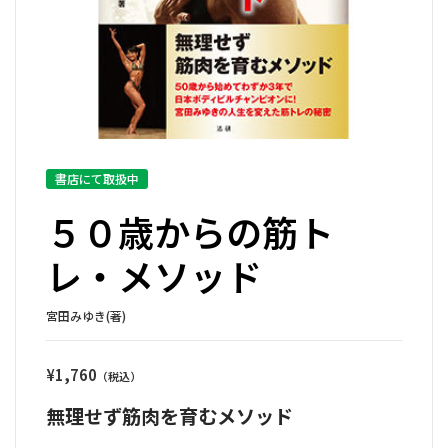
書店にて取扱中
５０歳からの筋ト
レ・メソッド
宮田みゆき(著)
¥
1,760
無理せず筋肉を育むメソッド