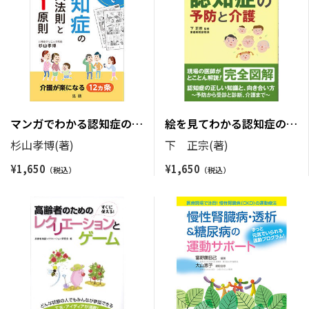
マンガでわかる認知症の９
絵を見てわかる認知症の予
大法則と１原則
防と介護
杉山孝博(著)
下 正宗(著)
¥
1,650
¥
1,650