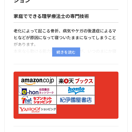
ション
家庭でできる理学療法士の専門技術
老化によって起こる骨折、病気やケガの後遺症によるマ
ヒなどが原因になって寝ついたままになってしまうこと
があります。
本来なら動ける能力を持っている人が、いつのまにか寝
たきりになってしまう場合が多いのです。
つまり、寝たきりになる原因はそのほとんどが作られて
いるといってよく、ならないためには退院後のリハビリ
テーションがきめ手となります。
◆本書の特長◆
●専門技術をわかりやすく図解
病院や施設で理学療法士が実際に行っているリハビリテ
ーションの専門技術を、ご家庭でできるように詳しく図
解。
●寝たきりの生活から、外出ができるまで機能アップを
目標にしたステップアップのリハビリテーション