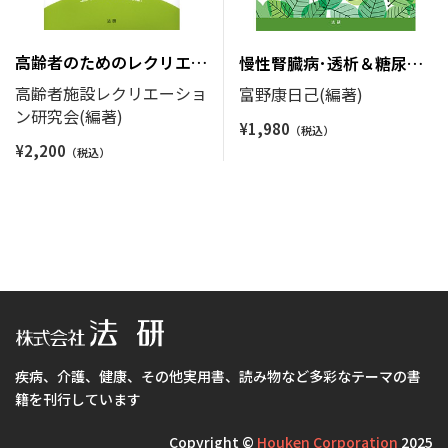
高齢者のためのレクリエー
慢性腎臓病･透析＆糖尿病
ションとゲーム
の運動サポート
高齢者施設レクリエーショ
富野康日己(編著)
ン研究会(編著)
¥
1,980
¥
2,200
疾病、介護、健康、その他実用書、読み物など多彩なテーマの書
籍を刊行しています
Copyright ©
Houken Corporation
2025