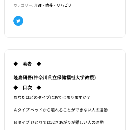
●家庭でリハビリテーションをおこなうときに利用でき
カテゴリー:
介護・療養・リハビリ
る介護・介護予防サービスを紹介
介護・介護予防サービスを上手に使って、家庭でリハビ
リテーションを続ける介護保険の利用法を解説。
Twitter
●著者はリハビリテーションの第一線で活躍している経
験豊かな専門家
著者は理学療法士として障害者施設等で、多くの障害の
ある人のリハビリテーションを実際に指導してきた専門
家。
◆ 著者 ◆
隆島研吾(神奈川県立保健福祉大学教授)
◆ 目次 ◆
あなたはどのタイプにあてはまりますか？
Ａタイプ ベッドから離れることができない人の運動
Ｂタイプ ひとりでは起きあがりが難しい人の運動