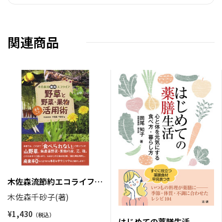
関連商品
木佐森流節約エコライフ
野草と野菜・果物まるごと
木佐森千砂子(著)
活用術
¥
1,430
はじめての薬膳生活