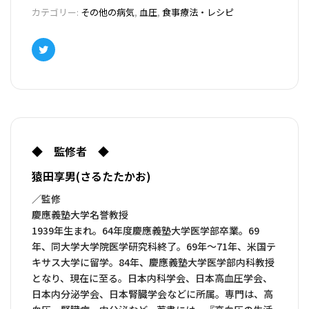
カテゴリー:
その他の病気
,
血圧
,
食事療法・レシピ
Twitter
◆ 監修者 ◆
猿田享男(さるたたかお)
／監修
慶應義塾大学名誉教授
1939年生まれ。64年度慶應義塾大学医学部卒業。69
年、同大学大学院医学研究科終了。69年～71年、米国テ
キサス大学に留学。84年、慶應義塾大学医学部内科教授
となり、現在に至る。日本内科学会、日本高血圧学会、
日本内分泌学会、日本腎臓学会などに所属。専門は、高