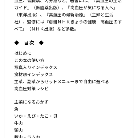
血圧、腎臓病、内分泌など。著書には、『高血圧の生活
ガイド』（医歯薬出版）、『高血圧が気になる人へ』
（東洋出版）、『高血圧の最新治療』（主婦と生活
社）、監修には『別冊ＮＨＫきょうの健康 高血圧のす
べて』（ＮＨＫ出版）など多数。
◆ 目次 ◆
はじめに
この本の使い方
写真入りインデックス
食材別インデックス
主菜、副菜からセットメニューまで自由に選べる
高血圧対策レシピ
主菜になるおかず
魚
いか・えび・たこ・貝
牛肉
鶏肉
豚肉・ラム肉