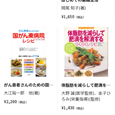
岡尾 知子(著)
¥
1,650
がん患者さんのための国が
体脂肪を減らして肥満を解
ん東病院レシピ
消するらくらくレシピ
大江裕一郎 他(著)
大野 誠(医学監修)、金子ひ
ろみ(栄養指導)(監修)
¥
2,200
¥
1,430