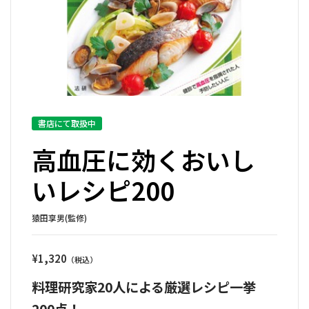
書店にて取扱中
高血圧に効くおいし
いレシピ200
猿田享男(監修)
¥
1,320
料理研究家20人による厳選レシピ一挙