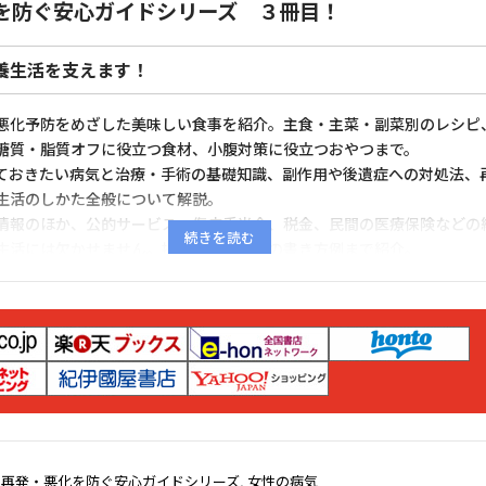
を防ぐ安心ガイドシリーズ ３冊目！
養生活を支えます！
悪化予防をめざした美味しい食事を紹介。主食・主菜・副菜別のレシピ
糖質・脂質オフに役立つ食材、小腹対策に役立つおやつまで。
ておきたい病気と治療・手術の基礎知識、副作用や後遺症への対処法、
生活のしかた全般について解説。
情報のほか、公的サービス、傷病手当金、税金、民間の医療保険などの
生活には欠かせません。提出書類の実際の書き方例まで紹介。
後の患者さんご自身の悩みや疑問に寄り添えるのが患者さんの実際の体
体験談を収録。
,
再発・悪化を防ぐ安心ガイドシリーズ
,
女性の病気