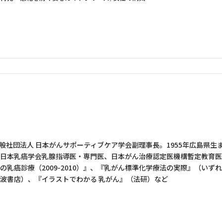
社団法人 日本がんサポーティブケア学会副理事長。1955年広島県生
、日本乳癌学会乳腺指導医・専門医、日本がん治療認定医機構暫定教育
乳癌診療（2009-2010）』、『乳がん標準化学療法の実際』（いず
岩波書店）、『イラストでわかる 乳がん』（法研）など