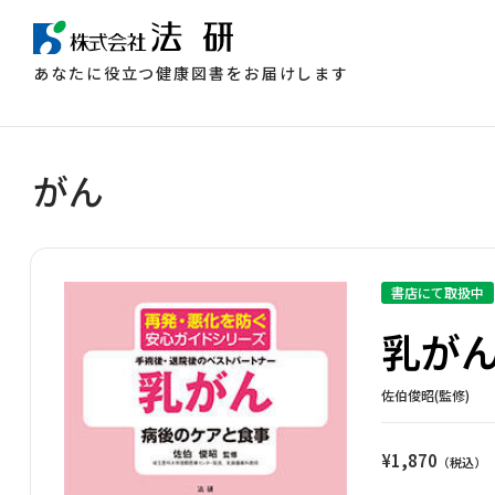
あなたに役立つ健康図書をお届けします
がん
書店にて取扱中
乳が
佐伯俊昭(監修)
¥
1,870