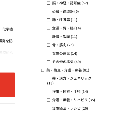
脳・神経・認知症
(52)
心臓・循環器
(6)
肺・呼吸器
(11)
食道・胃・腸
(14)
、化学療
肝臓・腎臓
(11)
再発を防
骨・筋肉
(25)
経済的な
女性の病気
(14)
その他の病気
(49)
験記。タ
薬・検査・介護・療養
(81)
薬・漢方・ジェネリック
(13)
検査・健診・手術
(14)
介護・療養・リハビリ
(35)
食事療法・レシピ
(26)