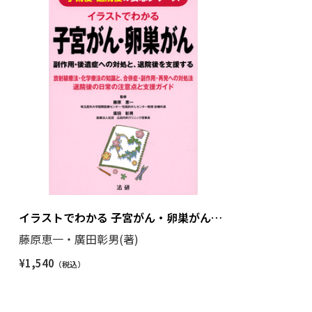
イラストでわかる 子宮がん・卵巣がん
（手術後・退院後の安心シリーズ）
藤原恵一・廣田彰男(著)
¥
1,540