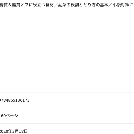
糖質＆脂質オフに役立つ食材／副菜の役割ととり方の基本／小腹対策に
9784865136173
160ページ
2020年3月18日