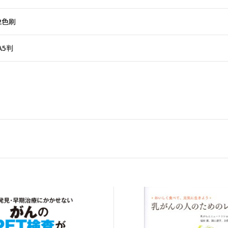
2色刷
A5判