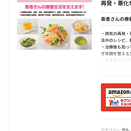
再発・悪化
患者さんの療
・病気の再発・
法中のレシピ、
・治療後も知っ
ぎ体調を整える
・医療費などの
支援情報は療養
・手術後・退院
イプ別に３人の
カテゴリー:
がん