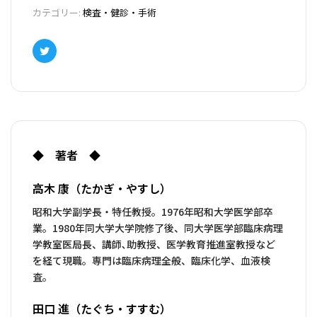
カテゴリー:
検査・健診・手術
Twitter
◆ 著者 ◆
高木 康（たかぎ・やすし）
昭和大学副学長・特任教授。1976年昭和大学医学部卒
業。1980年同大学大学院修了後、同大学医学部臨床病理
学教室医局長、講師､助教授、医学教育推進室教授など
を経て現職。専門は臨床病理全般、臨床化学、血液検
査。
田口 進（たぐち・すすむ）