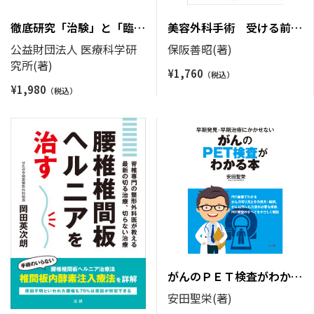
徹底研究「治験」と「臨
美容外科手術 受ける前に
床」
絶対読む本
公益財団法人 医療科学研
保阪善昭(著)
究所(著)
¥
1,760
¥
1,980
がんのＰＥＴ検査がわかる
本
安田聖栄(著)