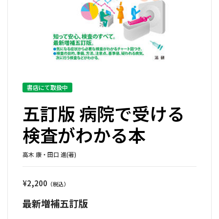
書店にて取扱中
五訂版 病院で受ける
検査がわかる本
高木 康・田口 進(著)
¥
2,200
最新増補五訂版