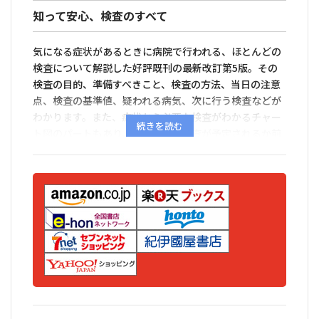
知って安心、検査のすべて
気になる症状があるときに病院で行われる、ほとんどの
検査について解説した好評既刊の最新改訂第5版。その
検査の目的、準備すべきこと、検査の方法、当日の注意
点、検査の基準値、疑われる病気、次に行う検査などが
わかります。また、症状から必要な検査がわかるチャー
ト図のパートもあり、どのような検査が予定されるか前
もって知ることもできます。
おもな生体検査48項目、おもな検体検査95項目、メタボ
リック健診や、最近は大きく進歩した遺伝子検査につい
てもフォロー。巻末には130を超える「聞きなれない病
気名」の解説付き。何かと怖そうなイメージもある検査
ですが、事前に知識を得ることで不安を解消し、病気治
療・健康維持に役立つ家庭常備書となっています。