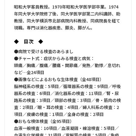
昭和大学客員教授。1970年昭和大学医学部卒業。1974
年同大学大学院修了後、同大学医学部第二内科講師、助
教授、同大学横浜市北部病院内科教授、同病院長を経て
現職。専門は消化器疾患、膵炎、膵がん。
◆ 目次 ◆
●病院で受ける検査のあらまし
●チャート式：症状からみる検査と病気：
頭痛／胸痛／腹痛／腰痛・関節痛／発熱／動悸／息切れ
など…全24項目
●画像などによるおもな生体検査（全48項目）
脳神経系の検査：5項目／循環器系の検査：9項目／呼吸
器系の検査：6項目／消化器系の検査：11項目／腎・尿
路系の検査：3項目／頸部の検査：3項目／骨・筋肉の検
査：2項目／眼・耳の検査：4項目／婦人科系の検査：2
項目／皮膚の検査：1項目／全身の検査：2項目
●おもな検体検査（全95項目）
血液一般検査：10項目／血液凝固・線溶検査：5項目／
血液生化学検査：31項目／電解質の検査：5項目／免疫