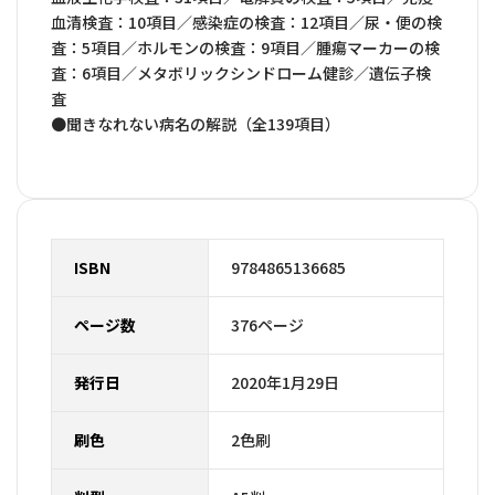
血清検査：10項目／感染症の検査：12項目／尿・便の検
査：5項目／ホルモンの検査：9項目／腫瘍マーカーの検
査：6項目／メタボリックシンドローム健診／遺伝子検
査
●聞きなれない病名の解説（全139項目）
ISBN
9784865136685
ページ数
376ページ
発行日
2020年1月29日
刷色
2色刷